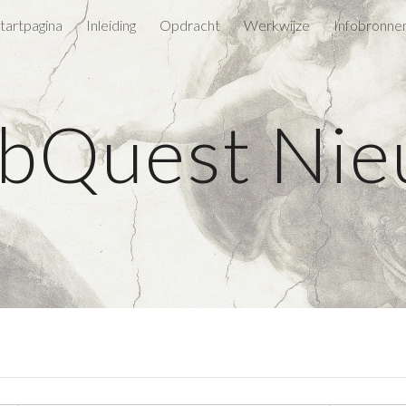
tartpagina
Inleiding
Opdracht
Werkwijze
Infobronne
ip to main content
Skip to navigat
bQuest Nie