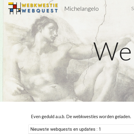
Michelangelo
S
Sk
We
Even geduld a.u.b. De webkwesties worden geladen.