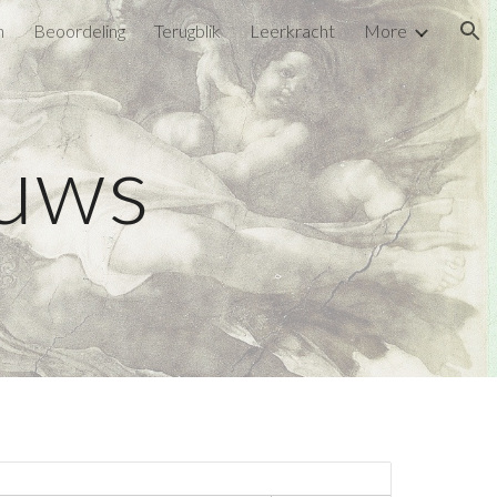
n
Beoordeling
Terugblik
Leerkracht
More
ion
uws